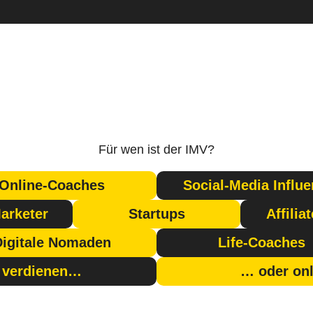
Für wen ist der IMV?
Online-Coaches
Social-Media Influe
arketer
Startups
Affilia
Digitale Nomaden
Life-Coaches
ld verdienen…
… oder onl