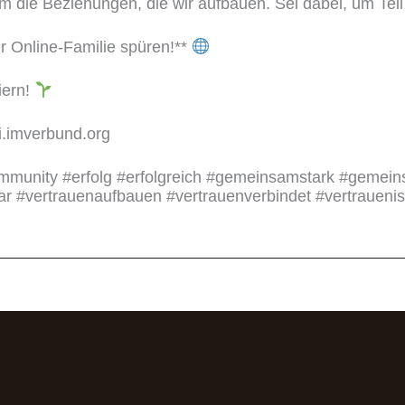
em die Beziehungen, die wir aufbauen. Sei dabei, um Tei
r Online-Familie spüren!**
iern!
ri.imverbund.org
community #erfolg #erfolgreich #gemeinsamstark #geme
ar #vertrauenaufbauen #vertrauenverbindet #vertrauenis