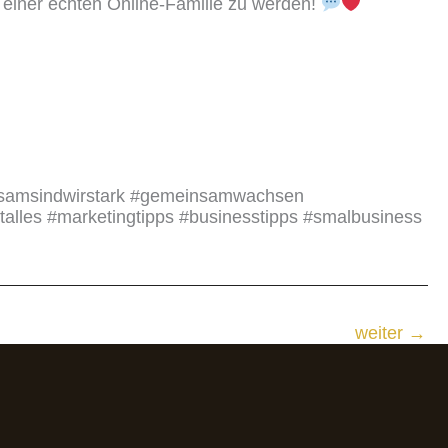
l einer echten Online-Familie zu werden!
insamsindwirstark #gemeinsamwachsen
talles #marketingtipps #businesstipps #smalbusiness
weiter
→